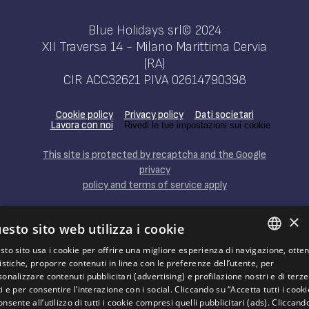
Blue Holidays srl© 2024
XII Traversa 14 - Milano Marittima Cervia
(RA)
CIR ACC32621 P.IVA 02614790398
Cookie policy
Privacy policy
Dati societari
Lavora con noi
Rivedi le tue impostazioni sui cookie
This site is protected by recaptcha and the Google
privacy
policy and terms of service apply
×
esto sito web utilizza i cookie
sto sito usa i cookie per offrire una migliore esperienza di navigazione, otte
ITALIAN
istiche, proporre contenuti in linea con le preferenze dell’utente, per
HAI MAI PENSATO DI
GESTIRE
UN HOTEL
onalizzare contenuti pubblicitari (advertising) e profilazione nostri e di terze
CON AZZURRO CLUB?
ENGLISH
i e per consentire l’interazione con i social. Cliccando su “Accetta tutti i cooki
nsente all’utilizzo di tutti i cookie compresi quelli pubblicitari (ads). Cliccand
SCOPRI COME E PERCHÈ
FRENCH