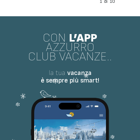
1
di
10
CON
L’APP
AZZURRO
CLUB VACANZE..
la tua
vacanza
è sempre più smart!