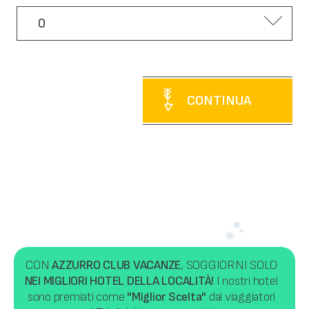
CONTINUA
CON
AZZURRO CLUB VACANZE
, SOGGIORNI SOLO
NEI MIGLIORI HOTEL DELLA LOCALITÀ!
I nostri hotel
sono premiati come
"Miglior Scelta"
dai viaggiatori