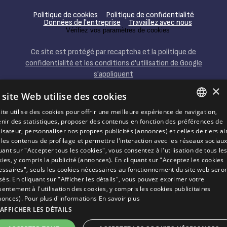
Politique de cookies
Politique de confidentialité
Données de l'entreprise
Travaillez avec nous
Vérifiez vos paramètres de cookies
Ce site est protégé par recaptcha et la politique de
confidentialité et les conditions d'utilisation de Google
s'appliquent
×
 site Web utilise des cookies
ite utilise des cookies pour offrir une meilleure expérience de navigation,
ITALIAN
enir des statistiques, proposer des contenus en fonction des préférences de
ilisateur, personnaliser nos propres publicités (annonces) et celles de tiers ai
AVEZ-VOUS DÉJÀ PENSÉ À
GÉRER
UN
ENGLISH
les contenus de profilage et permettre l'interaction avec les réseaux sociaux
HÔTEL AVEC AZZURRO CLUB ?
uant sur "Accepter tous les cookies", vous consentez à l'utilisation de tous le
FRENCH
ies, y compris la publicité (annonces). En cliquant sur "Acceptez les cookies
DÉCOUVREZ COMMENT ET
essaires", seuls les cookies nécessaires au fonctionnement du site web sero
GERMAN
POURQUOI DEVENIR FRANCHISÉ
isés. En cliquant sur "Afficher les détails", vous pouvez exprimer votre
AVEZ-VOUS BESOIN
D'AIDE? CONTACTEZ-
entement à l'utilisation des cookies, y compris les cookies publicitaires
NOUS
nonces). Pour plus d'informations
En savoir plus
AFFICHER LES DÉTAILS
JE VOUDRAIS
VÉRIFIER LA DISPONIBILITÉ