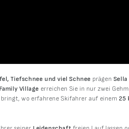
fel, Tiefschnee und viel Schnee
prägen
Sella
Family Village
erreichen Sie in nur zwei Geh
bringt, wo erfahrene Skifahrer auf einem
25 
ahrer seiner
Leidenschaft
freien Lauf lassen 