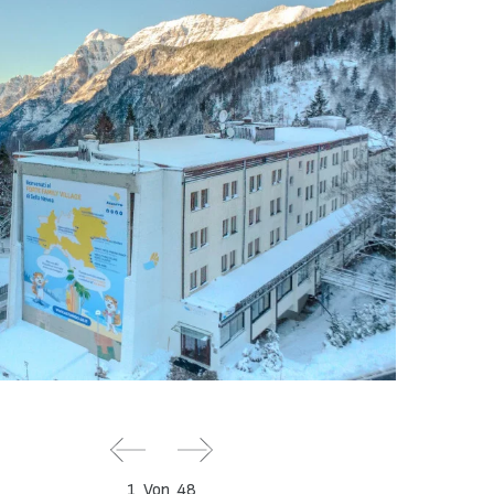
1
Von
48